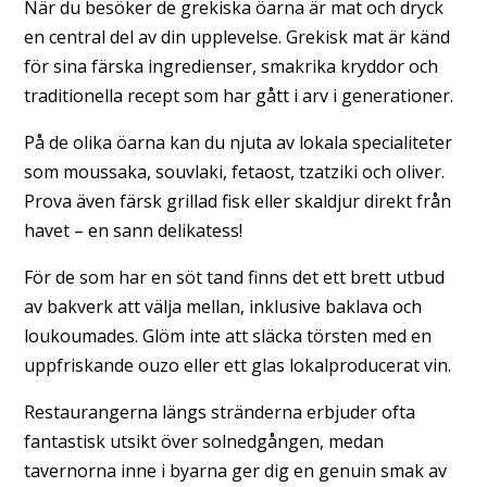
När du besöker de grekiska öarna är mat och dryck
en central del av din upplevelse. Grekisk mat är känd
för sina färska ingredienser, smakrika kryddor och
traditionella recept som har gått i arv i generationer.
På de olika öarna kan du njuta av lokala specialiteter
som moussaka, souvlaki, fetaost, tzatziki och oliver.
Prova även färsk grillad fisk eller skaldjur direkt från
havet – en sann delikatess!
För de som har en söt tand finns det ett brett utbud
av bakverk att välja mellan, inklusive baklava och
loukoumades. Glöm inte att släcka törsten med en
uppfriskande ouzo eller ett glas lokalproducerat vin.
Restaurangerna längs stränderna erbjuder ofta
fantastisk utsikt över solnedgången, medan
tavernorna inne i byarna ger dig en genuin smak av