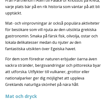
Från Parthenon i Aten till Palace of Knossos på Kreta,
varje plats bär på en rik historia som väntar på att bli
upptäckt.
Mat- och vinprovningar är också populära aktiviteter
för besökare som vill njuta av den utsökta grekiska
gastronomin. Smaka på färsk fisk, olivolja, ostar och
lokala delikatesser medan du njuter av den
fantastiska utsikten över Egeiska havet.
För dem som föredrar naturen erbjuder öarna även
vackra stränder, bergsvandringar och pittoreska byar
att utforska. Utflykter till vulkaner, grottor eller
nationalparker ger dig möjlighet att uppleva
Greklands naturliga skönhet på nära håll.
Mat och dryck