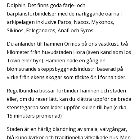
Dolphin. Det finns goda färje- och
bärplansförbindelser med de närliggande öarna i
arkipelagen inklusive Paros, Naxos, Mykonos,
Sikinos, Folegandros, Anafi och Syros.
Du anländer till hamnen Ormos på öns västkust, två
kilometer från huvudstaden Hora (även känd som Ios
Town eller byn). Hamnen hade en gång en
blomstrande skeppsbyggnadsindustri baserad på
virke från ekens skogar som täckte ön i forna tider.
Regelbundna bussar förbinder hamnen och staden
eller, om du reser lätt, kan du klättra uppför de breda
stenstegarna som leder uppför kullen till byn (cirka
15 minuters promenad).
Staden är en härlig blandning av smala, valvgångar,
blå kupolkyrkor och traditionella vitkalkade hus. Men