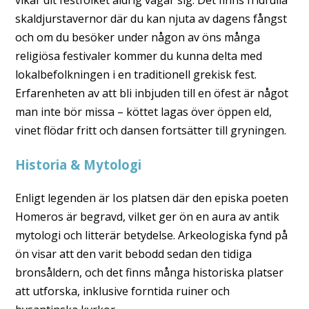
vikar dit festfolket aldrig vågar sig. Det finns fridfulla
skaldjurstavernor där du kan njuta av dagens fångst
och om du besöker under någon av öns många
religiösa festivaler kommer du kunna delta med
lokalbefolkningen i en traditionell grekisk fest.
Erfarenheten av att bli inbjuden till en öfest är något
man inte bör missa – köttet lagas över öppen eld,
vinet flödar fritt och dansen fortsätter till gryningen.
Historia & Mytologi
Enligt legenden är Ios platsen där den episka poeten
Homeros är begravd, vilket ger ön en aura av antik
mytologi och litterär betydelse. Arkeologiska fynd på
ön visar att den varit bebodd sedan den tidiga
bronsåldern, och det finns många historiska platser
att utforska, inklusive forntida ruiner och