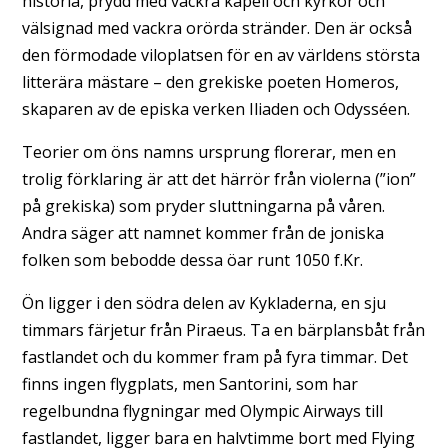
historia, prydd med vackra kapell och kyrkor och
välsignad med vackra orörda stränder. Den är också
den förmodade viloplatsen för en av världens största
litterära mästare – den grekiske poeten Homeros,
skaparen av de episka verken Iliaden och Odysséen.
Teorier om öns namns ursprung florerar, men en
trolig förklaring är att det härrör från violerna (”ion”
på grekiska) som pryder sluttningarna på våren.
Andra säger att namnet kommer från de joniska
folken som bebodde dessa öar runt 1050 f.Kr.
Ön ligger i den södra delen av Kykladerna, en sju
timmars färjetur från Piraeus. Ta en bärplansbåt från
fastlandet och du kommer fram på fyra timmar. Det
finns ingen flygplats, men Santorini, som har
regelbundna flygningar med Olympic Airways till
fastlandet, ligger bara en halvtimme bort med Flying