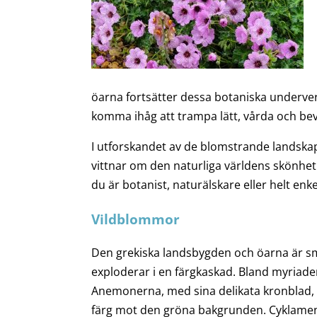
öarna fortsätter dessa botaniska underverk
komma ihåg att trampa lätt, vårda och b
I utforskandet av de blomstrande landsk
vittnar om den naturliga världens skönhe
du är botanist, naturälskare eller helt e
Vildblommor
Den grekiska landsbygden och öarna är sm
exploderar i en färgkaskad. Bland myriade
Anemonerna, med sina delikata kronblad, m
färg mot den gröna bakgrunden. Cyklamen