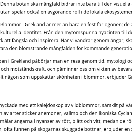
Denna botaniska mångfald bidrar inte bara till den visuella
utan spelar också en avgörande roll i de lokala ekosystemen
Blommor i Grekland är mer än bara en fest för ögonen; de är
kulturella identitet. Från den mytomspunna hyacinten till d
 att fängsla och inspirera. När vi vandrar genom ängar, sko
evara den blomstrande mångfalden för kommande generatione
apen i Grekland påbörjar man en resa genom tid, mytologi 
t och motståndskraft, och påminner oss om vikten av bevar
nkelt någon som uppskattar skönheten i blommor, erbjuder Gr
yckade med ett kalejdoskop av vildblommor, särskilt på vå
n av arter sticker anemoner, vallmo och den ikoniska Cyclam
ålar ängarna i nyanser av rött, blått och vitt, medan de r
, ofta funnen på skogarnas skuggade bottnar, erbjuder en