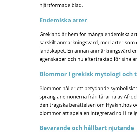
hjärtformade blad.
Endemiska arter
Grekland är hem för många endemiska arte
särskilt anmärkningsvärd, med arter som d
landskapet. En annan anmärkningsvärd en
egenskaper och nu eftertraktad för sina a
Blommor i grekisk mytologi och t
Blommor håller ett betydande symboliskt v
sprang anemonerna från tårarna av Afrodite
den tragiska berättelsen om Hyakinthos oc
blommor att spela en integrerad roll i reli
Bevarande och hållbart njutande