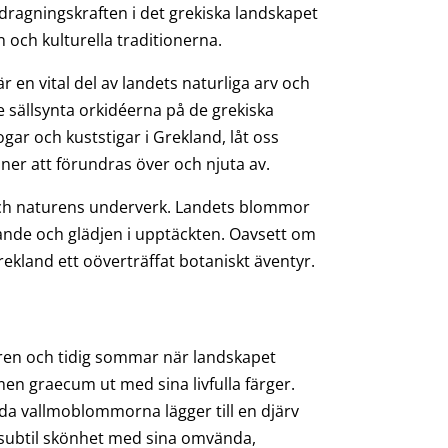
 dragningskraften i det grekiska landskapet
 och kulturella traditionerna.
 en vital del av landets naturliga arv och
e sällsynta orkidéerna på de grekiska
gar och kuststigar i Grekland, låt oss
r att förundras över och njuta av.
och naturens underverk. Landets blommor
ande och glädjen i upptäckten. Oavsett om
ekland ett oöverträffat botaniskt äventyr.
ren och tidig sommar när landskapet
en graecum ut med sina livfulla färger.
öda vallmoblommorna lägger till en djärv
 subtil skönhet med sina omvända,