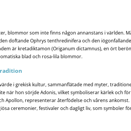
r, blommor som inte finns någon annanstans i världen. Må
en doftande Ophrys tenthredinifera och den iögonfallande S
dem är kretadiktamon (Origanum dictamnus), en ört beröm
romatiska blad och rosa-lila blommor.
radition
ärde i grekisk kultur, sammanflätade med myter, traditioner
 när hon sörjde Adonis, vilket symboliserar kärlek och förl
h Apollon, representerar återfödelse och vårens ankomst. I
giösa ceremonier, festivaler och dagligt liv, som symboler fö