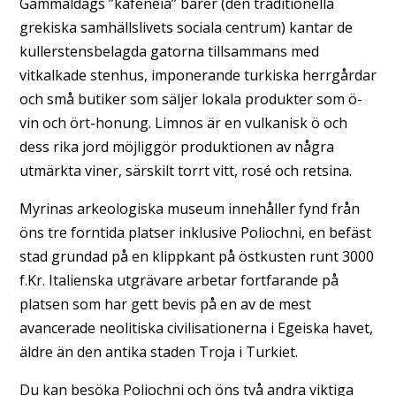
Gammaldags ”kafeneia” barer (den traditionella
grekiska samhällslivets sociala centrum) kantar de
kullerstensbelagda gatorna tillsammans med
vitkalkade stenhus, imponerande turkiska herrgårdar
och små butiker som säljer lokala produkter som ö-
vin och ört-honung. Limnos är en vulkanisk ö och
dess rika jord möjliggör produktionen av några
utmärkta viner, särskilt torrt vitt, rosé och retsina.
Myrinas arkeologiska museum innehåller fynd från
öns tre forntida platser inklusive Poliochni, en befäst
stad grundad på en klippkant på östkusten runt 3000
f.Kr. Italienska utgrävare arbetar fortfarande på
platsen som har gett bevis på en av de mest
avancerade neolitiska civilisationerna i Egeiska havet,
äldre än den antika staden Troja i Turkiet.
Du kan besöka Poliochni och öns två andra viktiga