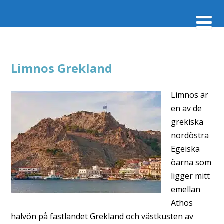
Limnos Grekland
Limnos är
en av de
grekiska
nordöstra
Egeiska
öarna som
ligger mitt
emellan
Athos
halvön på fastlandet Grekland och västkusten av