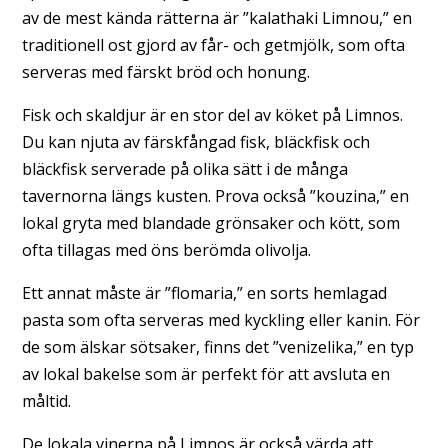
av de mest kända rätterna är ”kalathaki Limnou,” en
traditionell ost gjord av får- och getmjölk, som ofta
serveras med färskt bröd och honung.
Fisk och skaldjur är en stor del av köket på Limnos.
Du kan njuta av färskfångad fisk, bläckfisk och
bläckfisk serverade på olika sätt i de många
tavernorna längs kusten. Prova också ”kouzina,” en
lokal gryta med blandade grönsaker och kött, som
ofta tillagas med öns berömda olivolja.
Ett annat måste är ”flomaria,” en sorts hemlagad
pasta som ofta serveras med kyckling eller kanin. För
de som älskar sötsaker, finns det ”venizelika,” en typ
av lokal bakelse som är perfekt för att avsluta en
måltid.
De lokala vinerna på Limnos är också värda att