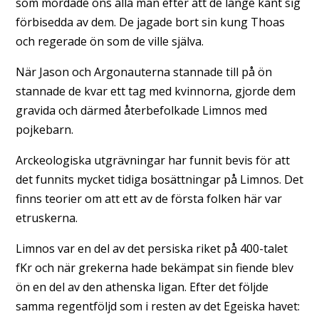
som mördade öns alla män efter att de länge känt sig
förbisedda av dem. De jagade bort sin kung Thoas
och regerade ön som de ville själva.
När Jason och Argonauterna stannade till på ön
stannade de kvar ett tag med kvinnorna, gjorde dem
gravida och därmed återbefolkade Limnos med
pojkebarn.
Arckeologiska utgrävningar har funnit bevis för att
det funnits mycket tidiga bosättningar på Limnos. Det
finns teorier om att ett av de första folken här var
etruskerna.
Limnos var en del av det persiska riket på 400-talet
fKr och när grekerna hade bekämpat sin fiende blev
ön en del av den athenska ligan. Efter det följde
samma regentföljd som i resten av det Egeiska havet: