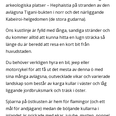
arkeologiska platser – Hephaistia på stranden av den
avlägsna Tigani-bukten i norr och det närliggande
Kabeiroi-helgedomen (de stora gudarna).
Öns kustlinje är fylld med långa, sandiga stränder och
du kommer alltid att kunna hitta en lugn sträcka så
länge du är beredd att resa en kort bit från
huvudstaden.
Du behöver verkligen hyra en bil, jeep eller
motorcykel för att få ut det mesta av denna ö med
sina många avlägsna, outvecklade vikar och varierade
landskap som består av karga kullar i väster och låg
liggande jordbruksmark och träsk i öster.
Sjöarna på östkusten är hem för flamingor (och ett
mål för andjägare) medan de böljande kullarna i
inlandet är prickade med ekar, jujube, myrten, poppel