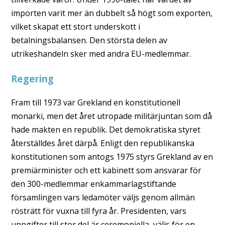
importen varit mer än dubbelt så högt som exporten,
vilket skapat ett stort underskott i
betalningsbalansen. Den största delen av
utrikeshandeln sker med andra EU-medlemmar.
Regering
Fram till 1973 var Grekland en konstitutionell
monarki, men det året utropade militärjuntan som då
hade makten en republik. Det demokratiska styret
återställdes året därpå. Enligt den republikanska
konstitutionen som antogs 1975 styrs Grekland av en
premiärminister och ett kabinett som ansvarar för
den 300-medlemmar enkammarlagstiftande
församlingen vars ledamöter väljs genom allmän
rösträtt för vuxna till fyra år. Presidenten, vars
uppgifter till stor del är ceremoniella, väljs för en