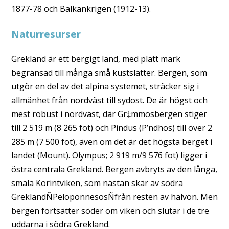
1877-78 och Balkankrigen (1912-13).
Naturresurser
Grekland är ett bergigt land, med platt mark
begränsad till många små kustslätter. Bergen, som
utgör en del av det alpina systemet, sträcker sig i
allmänhet från nordväst till sydost. De är högst och
mest robust i nordväst, där Gr‡mmosbergen stiger
till 2 519 m (8 265 fot) och Pindus (P’ndhos) till över 2
285 m (7 500 fot), även om det är det högsta berget i
landet (Mount). Olympus; 2 919 m/9 576 fot) ligger i
östra centrala Grekland. Bergen avbryts av den långa,
smala Korintviken, som nästan skär av södra
GreklandÑPeloponnesosÑfrån resten av halvön. Men
bergen fortsätter söder om viken och slutar i de tre
uddarna i södra Grekland.