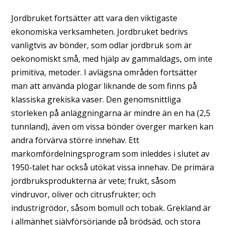
Jordbruket fortsätter att vara den viktigaste
ekonomiska verksamheten. Jordbruket bedrivs
vanligtvis av bönder, som odlar jordbruk som är
oekonomiskt små, med hjälp av gammaldags, om inte
primitiva, metoder. I avlägsna områden fortsätter
man att använda plogar liknande de som finns på
klassiska grekiska vaser. Den genomsnittliga
storleken på anläggningarna är mindre än en ha (2,5
tunnland), även om vissa bönder överger marken kan
andra förvärva större innehav. Ett
markomfördelningsprogram som inleddes i slutet av
1950-talet har också utökat vissa innehav. De primära
jordbruksprodukterna är vete; frukt, såsom
vindruvor, oliver och citrusfrukter; och
industrigrödor, såsom bomull och tobak. Grekland är
i allmänhet självförsörjande på brödsäd, och stora