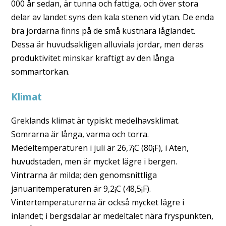
000 år sedan, är tunna och fattiga, och över stora
delar av landet syns den kala stenen vid ytan. De enda
bra jordarna finns på de små kustnära låglandet.
Dessa är huvudsakligen alluviala jordar, men deras
produktivitet minskar kraftigt av den långa
sommartorkan.
Klimat
Greklands klimat är typiskt medelhavsklimat.
Somrarna är långa, varma och torra.
Medeltemperaturen i juli är 26,7¡C (80¡F), i Aten,
huvudstaden, men är mycket lägre i bergen.
Vintrarna är milda; den genomsnittliga
januaritemperaturen är 9,2¡C (48,5¡F).
Vintertemperaturerna är också mycket lägre i
inlandet; i bergsdalar är medeltalet nära fryspunkten,