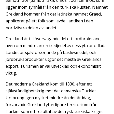
Samothrace (Samothr‡ki), Chios , och Lemnos, som
ligger inom synhåll från den turkiska kusten. Namnet
Grekland kommer från det latinska namnet Graeci,
applicerat på ett folk som levde i antiken i den
nordvästra delen av landet.
Grekland är till övervägande del ett jordbruksland,
även om mindre än en tredjedel av dess yta är odlad.
Landet är självförsörjande på baslivsmedel, och
jordbruksprodukter utgör det mesta av Greklands
export. Turismen är väl utvecklad och ekonomiskt
viktig.
Det moderna Grekland kom till 1830, efter ett
självständighetskrig mot det osmanska Turkiet.
Ursprungligen mycket mindre än det är idag,
förvärvade Grekland ytterligare territorium från
Turkiet som ett resultat av det rysk-turkiska kriget