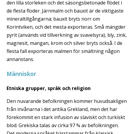
den lilla storleken och det säsongsbetonade flödet i
de flesta floder. Järnmalm och bauxit är de viktigaste
mineraltillgångarna; bauxit bryts norr om
Korintviken, och det mesta exporteras. Små mängder
pyrit (används vid tillverkning av svavelsyra), bly, zink,
magnesit, mangan, krom och silver bryts också. I de
flesta fall exporteras malmen för smältning någon
annanstans.
Människor
Etniska grupper, språk och religion
Den nuvarande befolkningen kommer huvudsakligen
från invånarna i det antika Grekland, men det har
förekommit en stark infusion av slaviskt och turkiskt
blod. Grekiska talas av cirka 97 % av befolkningen.
Det moderna språket härstammar från klassisk