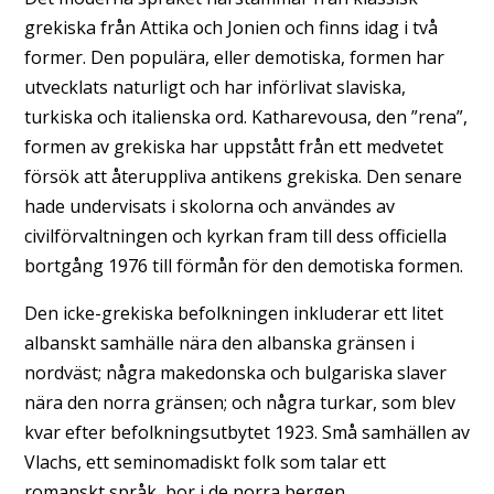
grekiska från Attika och Jonien och finns idag i två
former. Den populära, eller demotiska, formen har
utvecklats naturligt och har införlivat slaviska,
turkiska och italienska ord. Katharevousa, den ”rena”,
formen av grekiska har uppstått från ett medvetet
försök att återuppliva antikens grekiska. Den senare
hade undervisats i skolorna och användes av
civilförvaltningen och kyrkan fram till dess officiella
bortgång 1976 till förmån för den demotiska formen.
Den icke-grekiska befolkningen inkluderar ett litet
albanskt samhälle nära den albanska gränsen i
nordväst; några makedonska och bulgariska slaver
nära den norra gränsen; och några turkar, som blev
kvar efter befolkningsutbytet 1923. Små samhällen av
Vlachs, ett seminomadiskt folk som talar ett
romanskt språk, bor i de norra bergen.