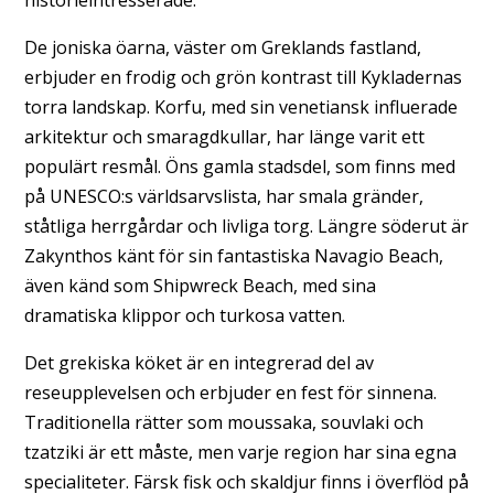
historieintresserade.
De joniska öarna, väster om Greklands fastland,
erbjuder en frodig och grön kontrast till Kykladernas
torra landskap. Korfu, med sin venetiansk influerade
arkitektur och smaragdkullar, har länge varit ett
populärt resmål. Öns gamla stadsdel, som finns med
på UNESCO:s världsarvslista, har smala gränder,
ståtliga herrgårdar och livliga torg. Längre söderut är
Zakynthos känt för sin fantastiska Navagio Beach,
även känd som Shipwreck Beach, med sina
dramatiska klippor och turkosa vatten.
Det grekiska köket är en integrerad del av
reseupplevelsen och erbjuder en fest för sinnena.
Traditionella rätter som moussaka, souvlaki och
tzatziki är ett måste, men varje region har sina egna
specialiteter. Färsk fisk och skaldjur finns i överflöd på