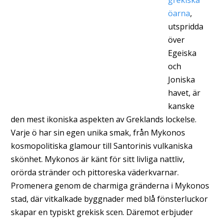
grekiska
öarna
,
utspridda
över
Egeiska
och
Joniska
havet, är
kanske
den mest ikoniska aspekten av Greklands lockelse.
Varje ö har sin egen unika smak, från Mykonos
kosmopolitiska glamour till Santorinis vulkaniska
skönhet. Mykonos är känt för sitt livliga nattliv,
orörda stränder och pittoreska väderkvarnar.
Promenera genom de charmiga gränderna i Mykonos
stad, där vitkalkade byggnader med blå fönsterluckor
skapar en typiskt grekisk scen. Däremot erbjuder